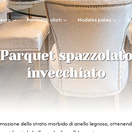
mento
Pavimenti oliati
Modeles palais
Sc
Parquet spazzolat
invecchiato
imozione dello strato morbido di anello legnoso, ottenendo