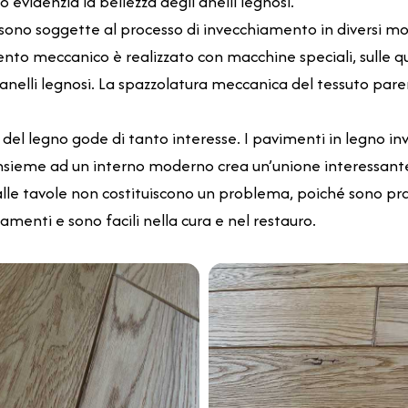
 evidenzia la bellezza degli anelli legnosi.
 sono soggette al processo di invecchiamento in diversi m
to meccanico è realizzato con macchine speciali, sulle quali
nelli legnosi. La spazzolatura meccanica del tessuto parenc
o del legno gode di tanto interesse. I pavimenti in legno in
insieme ad un interno moderno crea un’unione interessante
 alle tavole non costituiscono un problema, poiché sono pr
amenti e sono facili nella cura e nel restauro.