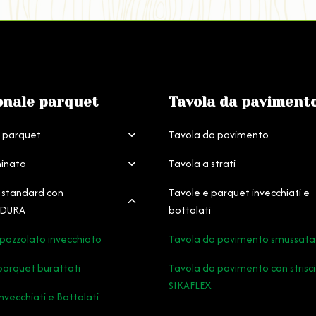
onale parquet
Tavola da paviment
ALTERNA
e parquet
Tavola da pavimento
MENU
ALTERNA
inato
Tavola a strati
FIGLIO
MENU
ALTERNA
 standard con
Tavole e parquet invecchiati e
FIGLIO
MENU
 DURA
bottalati
FIGLIO
pazzolato invecchiato
Tavola da pavimento smussata
parquet burattati
Tavola da pavimento con strisci
SIKAFLEX
nvecchiati e Bottalati