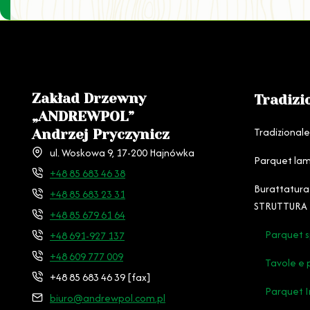
Zakład Drzewny
Tradizi
„ANDREWPOL”
Tradizional
Andrzej Pryczynicz
ul. Woskowa 9, 17-200 Hajnówka
Parquet lam
+48 85 683 46 38
Burattatura
+48 85 683 23 31
STRUTTURA
+48 85 679 61 64
Parquet s
+48 691-927 137
+48 609 777 009
Tavole e 
+48 85 683 46 39 [fax]
Parquet I
biuro@andrewpol.com.pl