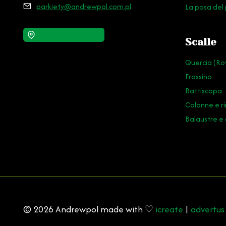
parkiety@andrewpol.com.pl
La posa del
Indicazioni stradali
Scalle
Quercia (Ro
Frassino
Battiscopa
Colonne e r
Balaustre e
© 2026 Andrewpol made with ♡
icreate
|
advertus