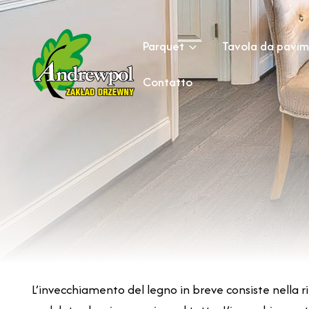
Salta
al
Parquet
Tavola da pavi
contenuto
Contatto
L’invecchiamento del legno in breve consiste nella r